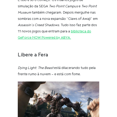
E isso é só o começo. Os insanos jogos de
simulação da SEGA
Two Point Campus
e
Two Point
Museum
também chegaram. Depois mergulhe nas
sombras com a nova expansão “Claws of Awaji” em
Assassin’s Creed Shadows
. Tudo isso faz parte dos
11 novos jogos que entram para a
biblioteca do
GeForce NOW Powered by ABYA.
Libere a Fera
Dying Light: The Beast
está dilacerando tudo pela
frente rumo à nuvem — e está com fome.